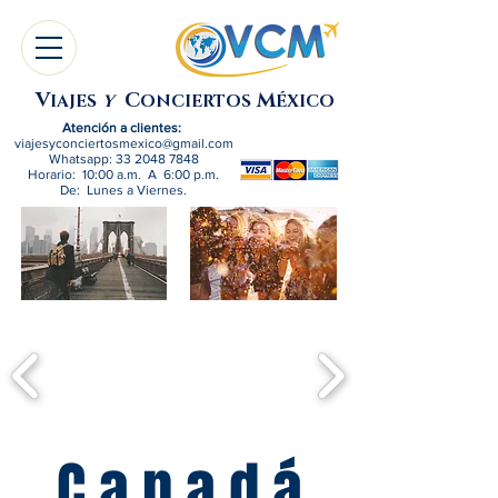
V
C
M
IAJES
Y
ONCIERTOS
ÉXICO
Atención a clientes:
viajesyconciertosmexico@gmail.com
Whatsapp:
33 2048 7848
Horario: 10:00 a.m. A 6:00 p.m.
De: Lunes a Viernes.
C a n a d á