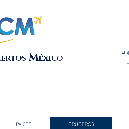
via
M
IERTOS
ÉXICO
H
PAÍSES
CRUCEROS