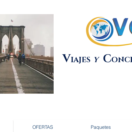
V
C
IAJES
Y
ONC
OFERTAS
Paquetes