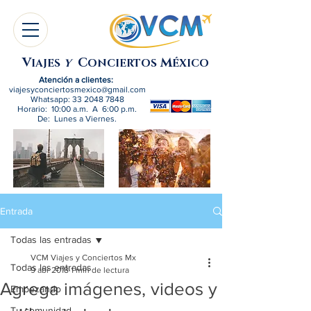
V
C
M
IAJES
Y
ONCIERTOS
ÉXICO
Atención a clientes:
viajesyconciertosmexico@gmail.com
Whatsapp:
33 2048 7848
Horario: 10:00 a.m. A 6:00 p.m.
De: Lunes a Viernes.
Entrada
Todas las entradas
VCM Viajes y Conciertos Mx
Todas las entradas
9 abr 2018
1 min de lectura
Agrega imágenes, videos y
Empezando
Tu comunidad