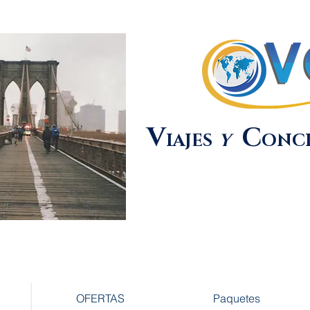
V
C
IAJES
Y
ONC
OFERTAS
Paquetes