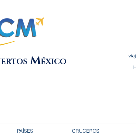
via
M
IERTOS
ÉXICO
H
PAÍSES
CRUCEROS